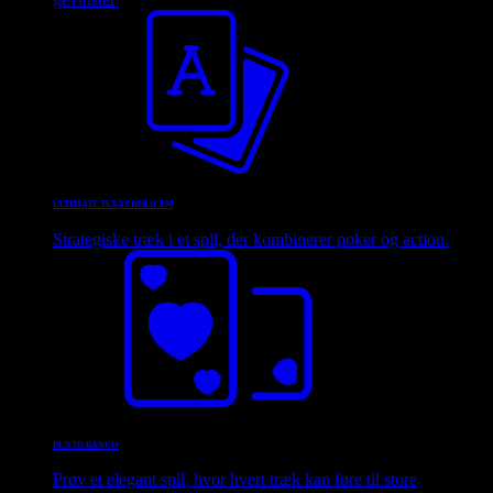
ULTIMATE TEXAS HOLD’EM
Strategiske træk i et spil, der kombinerer poker og action.
PUNTO BANCO
Prøv et elegant spil, hvor hvert træk kan føre til store