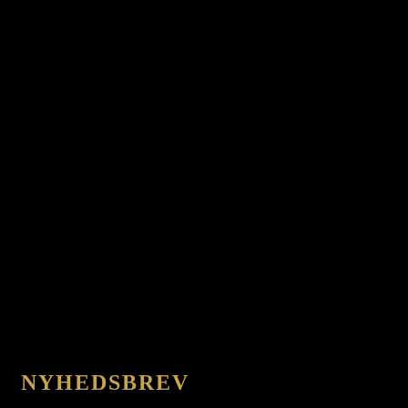
[instagram-feed feed=1]
SKRIV DIG OP TIL VORES
NYHEDSBREV