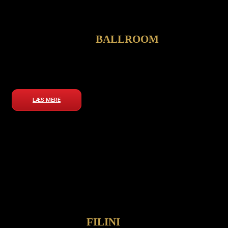
SCANDINAVIAN
BALLROOM
Hver onsdag fra klokken 14:00 til 18:00 inviterer vi dig til at
prøve kræfter med vores kasino – helt gratis. Det er en oplagt
chance for førstegangs­besøgende og alle, der gerne vil snuse til
stemningen uden at betale entré.
LÆS MERE
RESTAURANT
FILINI