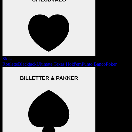
Slots
Roulette
Blackjack
Ultimate Texas Hold'em
Punto Banco
Poker
BILLETTER & PAKKER