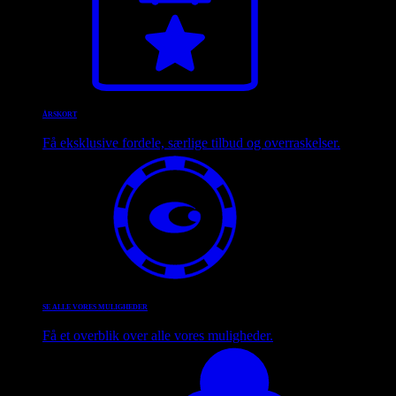
ÅRSKORT
Få eksklusive fordele, særlige tilbud og overraskelser.
SE ALLE VORES MULIGHEDER
Få et overblik over alle vores muligheder.