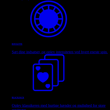
ROULETTE
Sæt dine indsatser, og oplev intensiteten ved hvert eneste spin.
BLACKJACK
Oplev klassikeren med hurtige hænder og mulighed for store
gevinster.