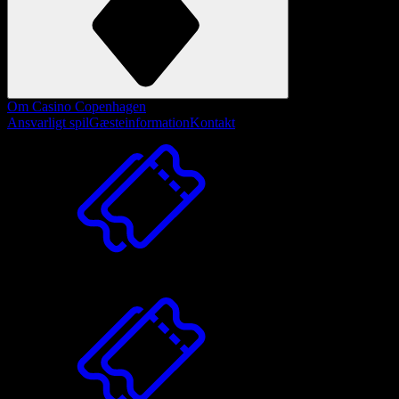
Om Casino Copenhagen
Ansvarligt spil
Gæsteinformation
Kontakt