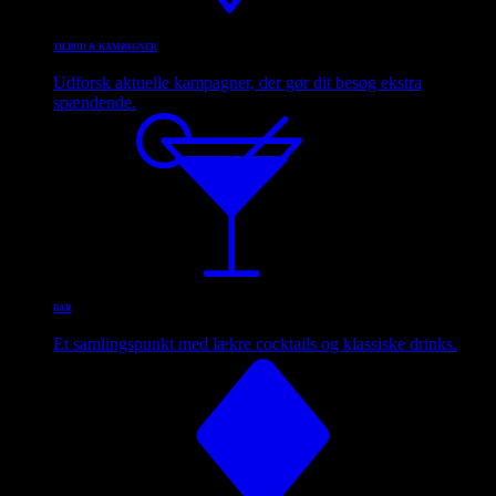
TILBUD & KAMPAGNER
Udforsk aktuelle kampagner, der gør dit besøg ekstra
spændende.
BAR
Et samlingspunkt med lækre cocktails og klassiske drinks.