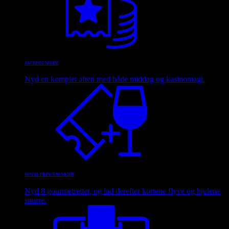
JACKPOT NIGHT
Nyd en komplet aften med både middag og kasinomagi.
ROYAL PRINCESS NIGHT
Nyd 8 gourmetretter, og lad derefter kortene flyve og hjulene
snurre.