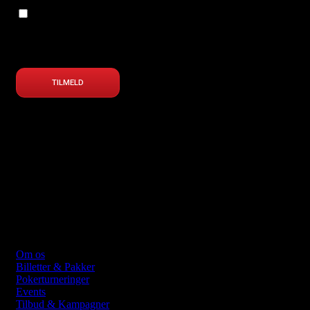
Ja tak, jeg vil gerne modtage mails med tilbud & nyheder på
Casino Copenhagen
TILMELD
Amager Boulevard 70
2300 København S
CVR. nr. 15751274
Søndag - torsdag: 14.00 - 04.00
Fredag - lørdag: 14.00 - 05.00
Om os
Billetter & Pakker
Pokerturneringer
Events
Tilbud & Kampagner