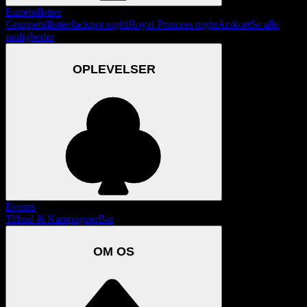
Entrébilletter
Gruppebilletter
Jackpot night
Royal Princess night
Årskort
Se alle
muligheder
OPLEVELSER
Events
Tilbud & Kampagner
Bar
OM OS