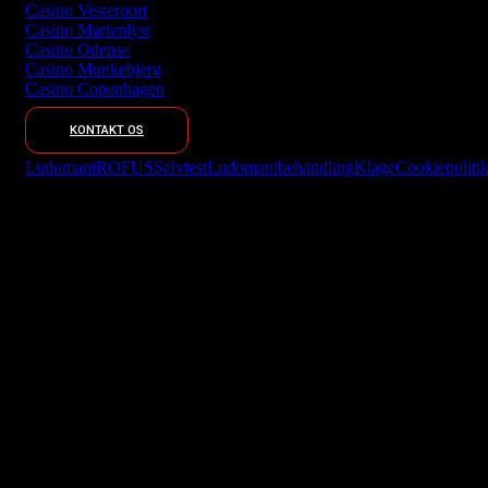
Casino Vesterport
Casino Marienlyst
Casino Odense
Casino Munkebjerg
Casino Copenhagen
Kontakt os alle dage fra kl. 08:30 - 14:30
KONTAKT OS
Ludomani
ROFUS
Selvtest
Ludomanibehandling
Klage
Cookiepoliti