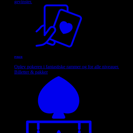
gevinster.
POKER
Oplev pokeren i fantastiske rammer og for alle niveauer.
Billetter & pakker