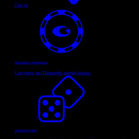
Om os
OM CASINO COPENHAGEN
Lær mere om Danmarks største kasino.
ANSVARLIGT SPIL