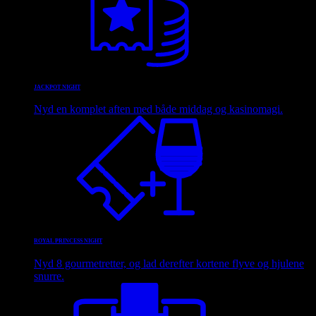
JACKPOT NIGHT
Nyd en komplet aften med både middag og kasinomagi.
ROYAL PRINCESS NIGHT
Nyd 8 gourmetretter, og lad derefter kortene flyve og hjulene
snurre.