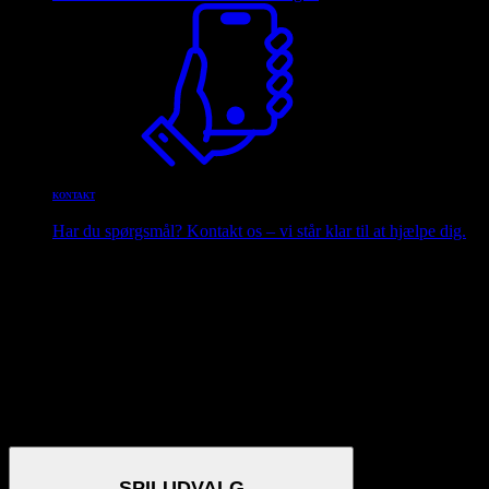
KONTAKT
Har du spørgsmål? Kontakt os – vi står klar til at hjælpe dig.
SPILUDVALG