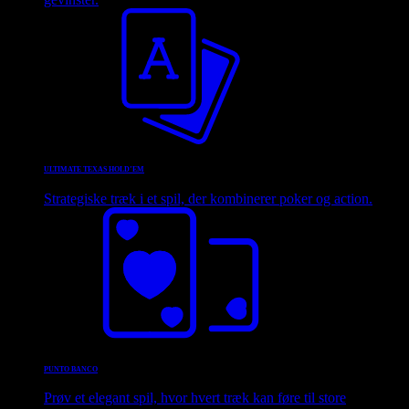
ULTIMATE TEXAS HOLD’EM
Strategiske træk i et spil, der kombinerer poker og action.
PUNTO BANCO
Prøv et elegant spil, hvor hvert træk kan føre til store