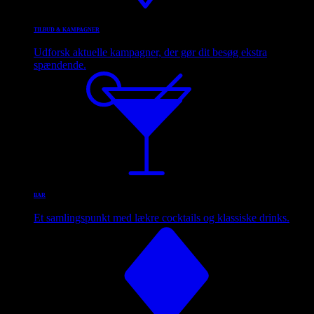
TILBUD & KAMPAGNER
Udforsk aktuelle kampagner, der gør dit besøg ekstra
spændende.
BAR
Et samlingspunkt med lækre cocktails og klassiske drinks.