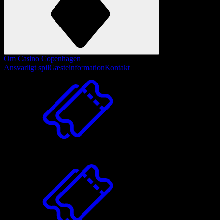
Om Casino Copenhagen
Ansvarligt spil
Gæsteinformation
Kontakt