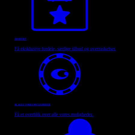
ÅRSKORT
Få eksklusive fordele, særlige tilbud og overraskelser.
SE ALLE VORES MULIGHEDER
Få et overblik over alle vores muligheder.