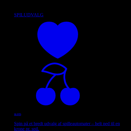
SPILUDVALG
SLOTS
Spin på et bredt udvalg af spilleautomater – helt ned til en
krone pr. spil.