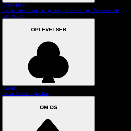
Entrébilletter
Gruppebilletter
Jackpot night
Royal Princess night
Årskort
Se alle
muligheder
OPLEVELSER
Events
Tilbud & Kampagner
Bar
OM OS