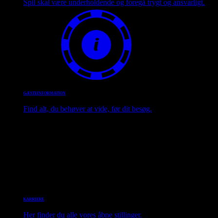
Spil skal være underholdende og foregå trygt og ansvarligt.
GÆSTEINFORMATION
Find alt, du behøver at vide, før dit besøg.
KARRIERE
Her finder du alle vores åbne stillinger.