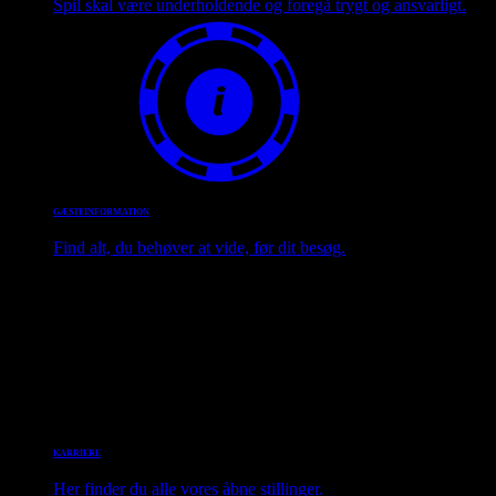
Spil skal være underholdende og foregå trygt og ansvarligt.
GÆSTEINFORMATION
Find alt, du behøver at vide, før dit besøg.
KARRIERE
Her finder du alle vores åbne stillinger.