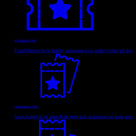
ENTRÉBILLETTER
Entrébilletten hvor heldet, stemningen og spillet venter på dig.
GRUPPEBILLETTER
Saml holdet til en aften fyldt med spil, spænding og gode grin.