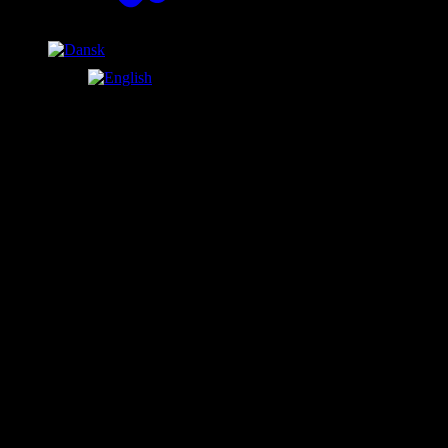
Specifikke turneringsdetaljer finder du i tilmeldingsmodulet under de
individuelle turneringer (detaljer). Startstack, struktur, levellængde,
late reg., hvor langt spilles der ned, fee og spilleafgift – m.m.
Amager Boulevard 70
2300 København S
CVR. nr. 15751274
Søndag - torsdag: 14.00 - 04.00
Fredag - lørdag: 14.00 - 05.00