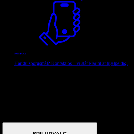
KONTAKT
Har du spørgsmål? Kontakt os – vi står klar til at hjælpe dig.
SPILUDVALG