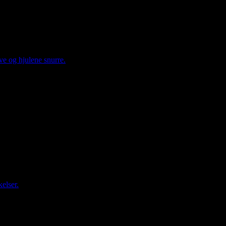
ve og hjulene snurre.
kelser.