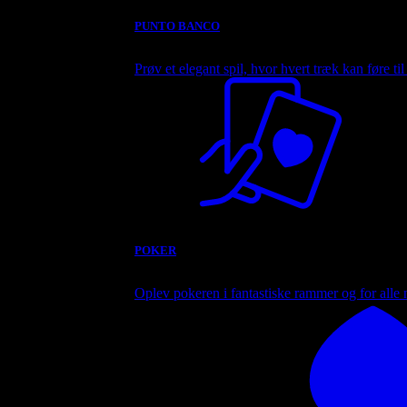
PUNTO BANCO
Prøv et elegant spil, hvor hvert træk kan føre til
POKER
Oplev pokeren i fantastiske rammer og for alle 