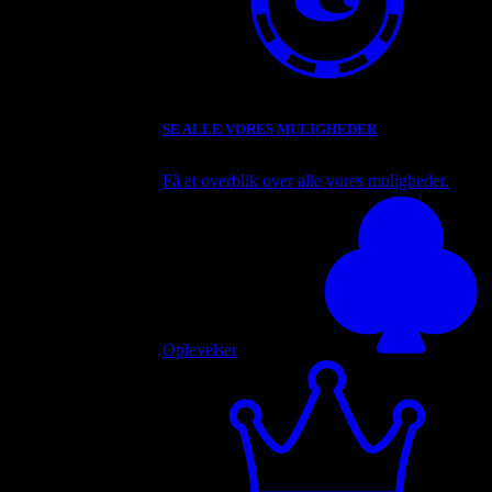
SE ALLE VORES MULIGHEDER
Få et overblik over alle vores muligheder.
Oplevelser