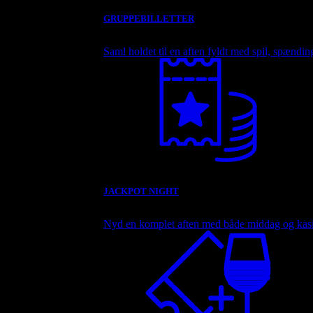
GRUPPEBILLETTER
Saml holdet til en aften fyldt med spil, spændin
JACKPOT NIGHT
Nyd en komplet aften med både middag og kas