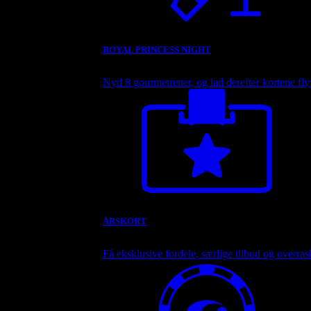
ROYAL PRINCESS NIGHT
Nyd 8 gourmetretter, og lad derefter kortene fly
ÅRSKORT
Få eksklusive fordele, særlige tilbud og overras