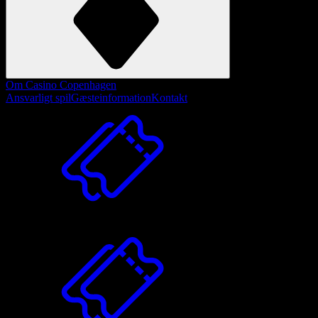
Om Casino Copenhagen
Ansvarligt spil
Gæsteinformation
Kontakt