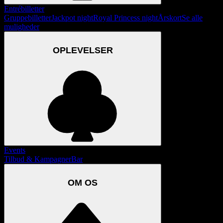
Entrébilletter
Gruppebilletter
Jackpot night
Royal Princess night
Årskort
Se alle
muligheder
OPLEVELSER
Events
Tilbud & Kampagner
Bar
OM OS