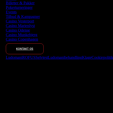
Billetter & Pakker
Pokerturneringer
Events
Tilbud & Kampagner
Casino Vesterport
Casino Marienlyst
Casino Odense
Casino Munkebjerg
Casino Copenhagen
Kontakt os alle dage fra kl. 08:30 - 14:30
KONTAKT OS
Ludomani
ROFUS
Selvtest
Ludomanibehandling
Klage
Cookiepoliti