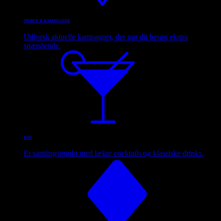
TILBUD & KAMPAGNER
Udforsk aktuelle kampagner, der gør dit besøg ekstra
spændende.
BAR
Et samlingspunkt med lækre cocktails og klassiske drinks.