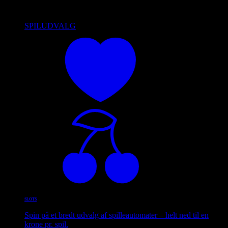
SPILUDVALG
SLOTS
Spin på et bredt udvalg af spilleautomater – helt ned til en
krone pr. spil.