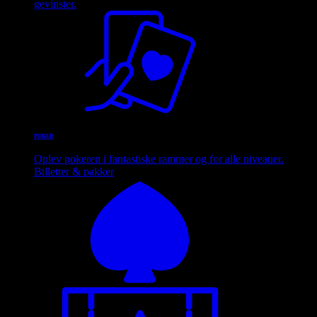
gevinster.
POKER
Oplev pokeren i fantastiske rammer og for alle niveauer.
Billetter & pakker