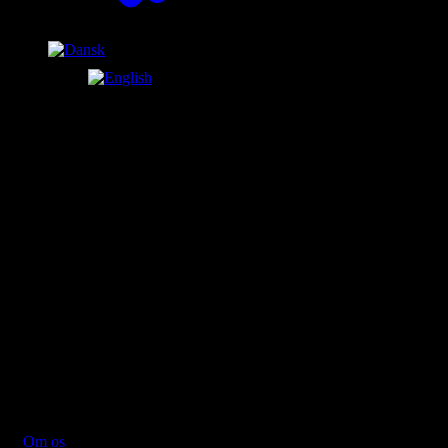
Date: 07.09.26 • Time: Kl. 15:00 • Event: #9 • Levels: 30 min. •
Structure: DM - ME
Amager Boulevard 70
2300 København S
CVR. nr. 15751274
Søndag - torsdag: 14.00 - 04.00
Fredag - lørdag: 14.00 - 05.00
Om os