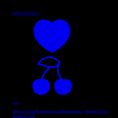
SPILUDVALG
SLOTS
Spin på et bredt udvalg af spilleautomater – helt ned til en
krone pr. spil.