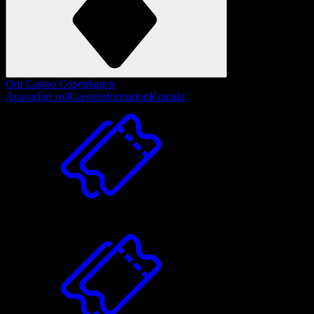
Om Casino Copenhagen
Ansvarligt spil
Gæsteinformation
Kontakt