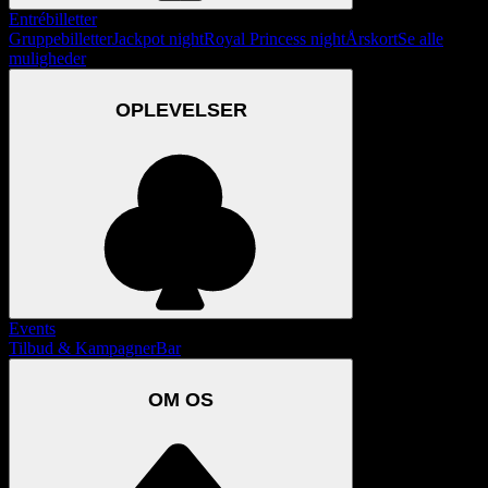
Entrébilletter
Gruppebilletter
Jackpot night
Royal Princess night
Årskort
Se alle
muligheder
OPLEVELSER
Events
Tilbud & Kampagner
Bar
OM OS