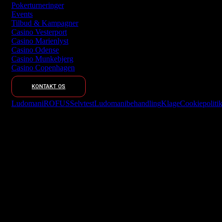
Pokerturneringer
Events
Tilbud & Kampagner
Casino Vesterport
Casino Marienlyst
Casino Odense
Casino Munkebjerg
Casino Copenhagen
Kontakt os alle dage fra kl. 08:30 - 14:30
KONTAKT OS
Ludomani
ROFUS
Selvtest
Ludomanibehandling
Klage
Cookiepoliti