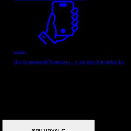
KONTAKT
Har du spørgsmål? Kontakt os – vi står klar til at hjælpe dig.
SPILUDVALG