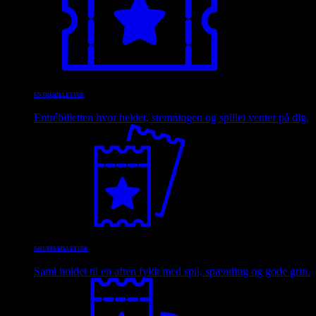
ENTRÉBILLETTER
Entrébilletten hvor heldet, stemningen og spillet venter på dig.
GRUPPEBILLETTER
Saml holdet til en aften fyldt med spil, spænding og gode grin.