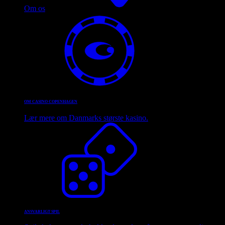
Om os
OM CASINO COPENHAGEN
Lær mere om Danmarks største kasino.
ANSVARLIGT SPIL