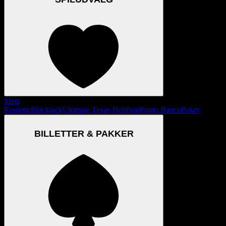
Slots
Roulette
Blackjack
Ultimate Texas Hold'em
Punto Banco
Poker
BILLETTER & PAKKER