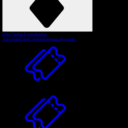
Om Casino Copenhagen
Ansvarligt spil
Gæsteinformation
Kontakt