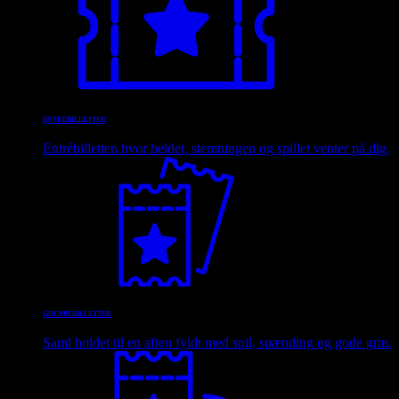
ENTRÉBILLETTER
Entrébilletten hvor heldet, stemningen og spillet venter på dig.
GRUPPEBILLETTER
Saml holdet til en aften fyldt med spil, spænding og gode grin.