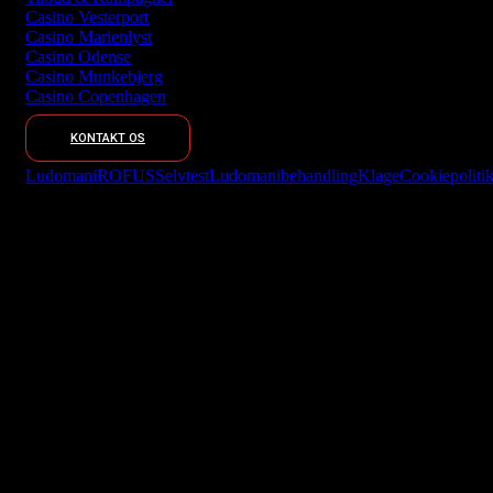
Casino Vesterport
Casino Marienlyst
Casino Odense
Casino Munkebjerg
Casino Copenhagen
Kontakt os alle dage fra kl. 08:30 - 14:30
KONTAKT OS
Ludomani
ROFUS
Selvtest
Ludomanibehandling
Klage
Cookiepoliti