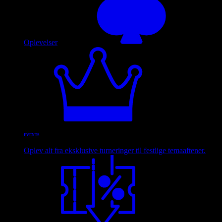
Oplevelser
EVENTS
Oplev alt fra eksklusive turneringer til festlige temaaftener.