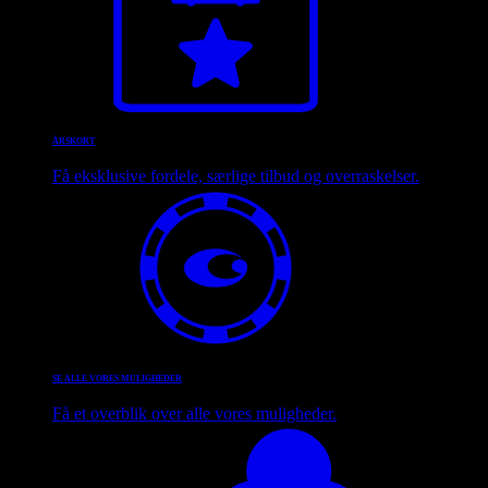
ÅRSKORT
Få eksklusive fordele, særlige tilbud og overraskelser.
SE ALLE VORES MULIGHEDER
Få et overblik over alle vores muligheder.