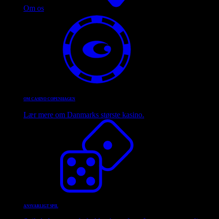
Om os
OM CASINO COPENHAGEN
Lær mere om Danmarks største kasino.
ANSVARLIGT SPIL