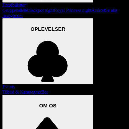
Entrébilletter
Gruppebilletter
Jackpot night
Royal Princess night
Årskort
Se alle
muligheder
OPLEVELSER
Events
Tilbud & Kampagner
Bar
OM OS