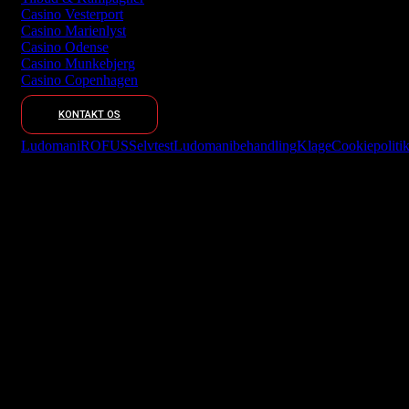
Casino Vesterport
Casino Marienlyst
Casino Odense
Casino Munkebjerg
Casino Copenhagen
Kontakt os alle dage fra kl. 08:30 - 14:30
KONTAKT OS
Ludomani
ROFUS
Selvtest
Ludomanibehandling
Klage
Cookiepoliti