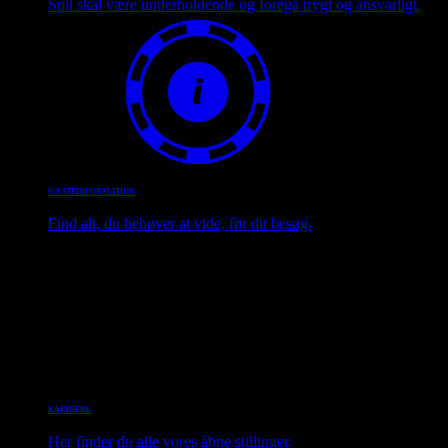
Spil skal være underholdende og foregå trygt og ansvarligt.
GÆSTEINFORMATION
Find alt, du behøver at vide, før dit besøg.
KARRIERE
Her finder du alle vores åbne stillinger.