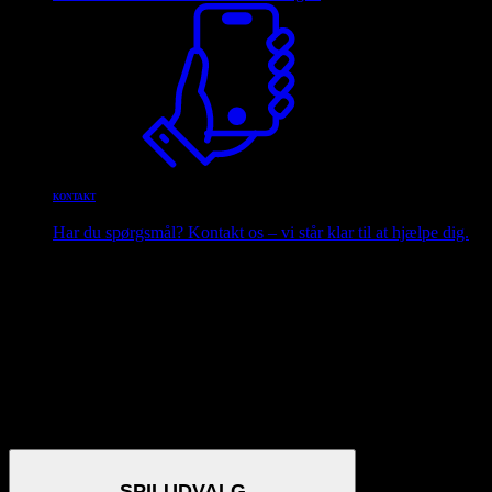
KONTAKT
Har du spørgsmål? Kontakt os – vi står klar til at hjælpe dig.
SPILUDVALG