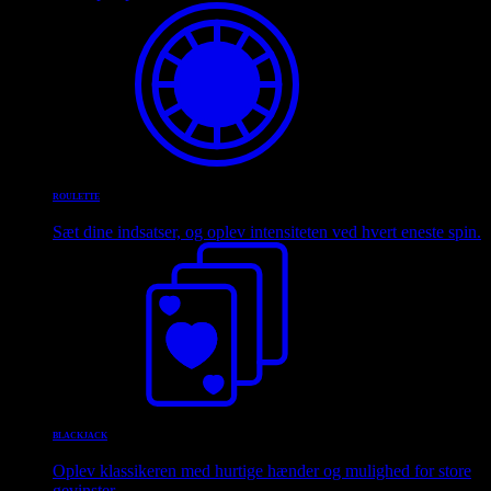
ROULETTE
Sæt dine indsatser, og oplev intensiteten ved hvert eneste spin.
BLACKJACK
Oplev klassikeren med hurtige hænder og mulighed for store
gevinster.