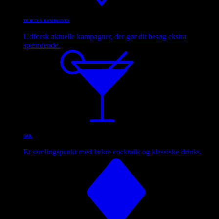
TILBUD & KAMPAGNER
Udforsk aktuelle kampagner, der gør dit besøg ekstra
spændende.
BAR
Et samlingspunkt med lækre cocktails og klassiske drinks.