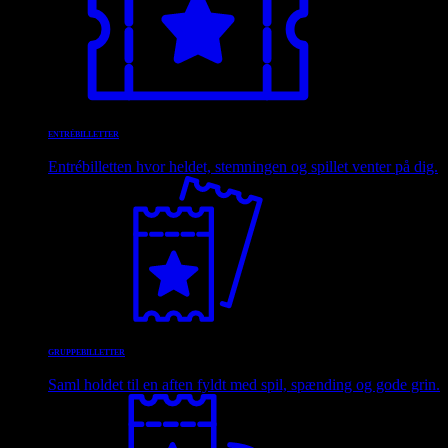
ENTRÉBILLETTER
Entrébilletten hvor heldet, stemningen og spillet venter på dig.
GRUPPEBILLETTER
Saml holdet til en aften fyldt med spil, spænding og gode grin.