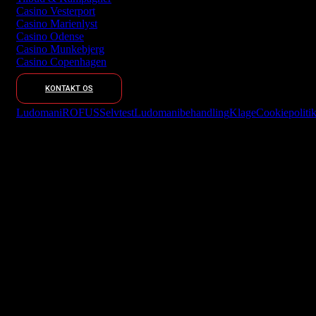
Casino Vesterport
Casino Marienlyst
Casino Odense
Casino Munkebjerg
Casino Copenhagen
Kontakt os alle dage fra kl. 08:30 - 14:30
KONTAKT OS
Ludomani
ROFUS
Selvtest
Ludomanibehandling
Klage
Cookiepoliti