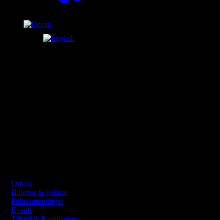
Amager Boulevard 70
2300 København S
CVR. nr. 15751274
Søndag - torsdag: 14.00 - 04.00
Fredag - lørdag: 14.00 - 05.00
Om os
Billetter & Pakker
Pokerturneringer
Events
Tilbud & Kampagner