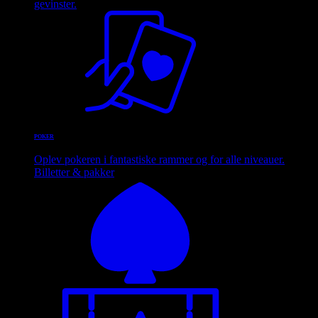
gevinster.
POKER
Oplev pokeren i fantastiske rammer og for alle niveauer.
Billetter & pakker