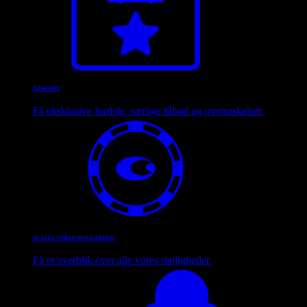
ÅRSKORT
Få eksklusive fordele, særlige tilbud og overraskelser.
SE ALLE VORES MULIGHEDER
Få et overblik over alle vores muligheder.