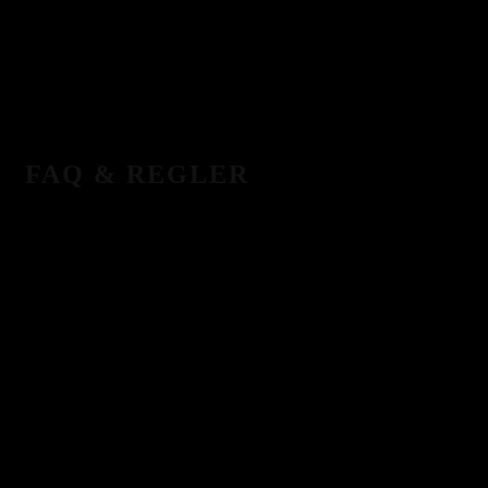
FAQ & REGLER