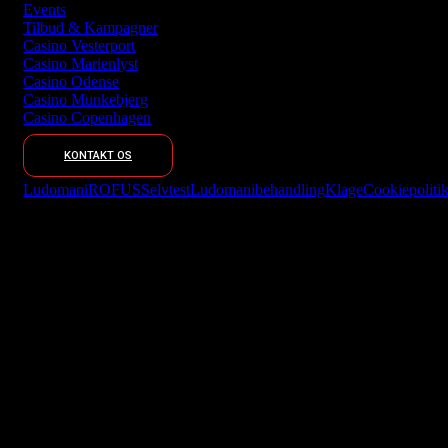
Events
Tilbud & Kampagner
Casino Vesterport
Casino Marienlyst
Casino Odense
Casino Munkebjerg
Casino Copenhagen
Kontakt os alle dage fra kl. 08:30 - 14:30
KONTAKT OS
Ludomani
ROFUS
Selvtest
Ludomanibehandling
Klage
Cookiepoliti