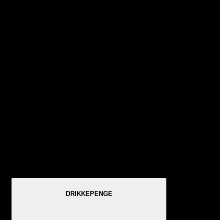
DRIKKEPENGE