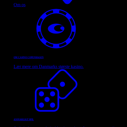
Om os
OM CASINO COPENHAGEN
Lær mere om Danmarks største kasino.
ANSVARLIGT SPIL