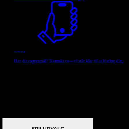
KONTAKT
Har du spørgsmål? Kontakt os – vi står klar til at hjælpe dig.
SPILUDVALG