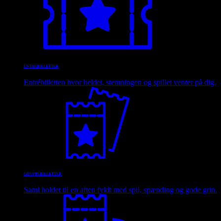
ENTRÉBILLETTER
Entrébilletten hvor heldet, stemningen og spillet venter på dig.
GRUPPEBILLETTER
Saml holdet til en aften fyldt med spil, spænding og gode grin.