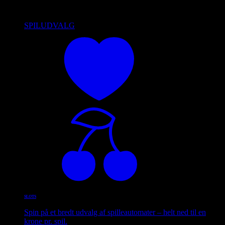
SPILUDVALG
SLOTS
Spin på et bredt udvalg af spilleautomater – helt ned til en
krone pr. spil.