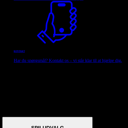
KONTAKT
Har du spørgsmål? Kontakt os – vi står klar til at hjælpe dig.
SPILUDVALG