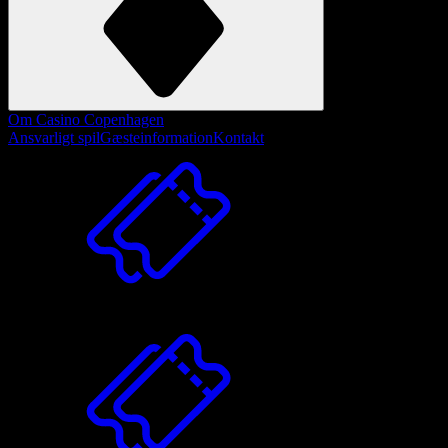
Om Casino Copenhagen
Ansvarligt spil
Gæsteinformation
Kontakt