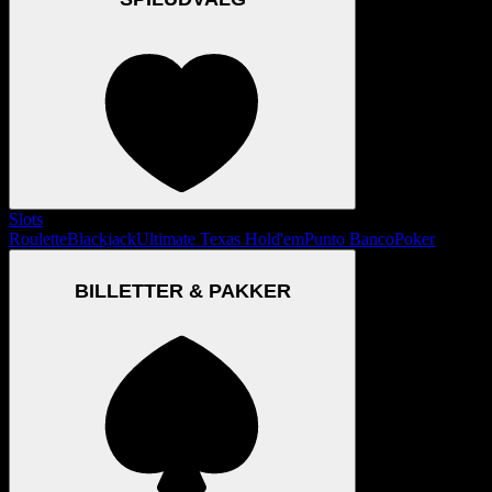
Slots
Roulette
Blackjack
Ultimate Texas Hold'em
Punto Banco
Poker
BILLETTER & PAKKER