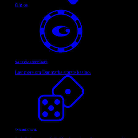
Om os
OM CASINO COPENHAGEN
Lær mere om Danmarks største kasino.
ANSVARLIGT SPIL