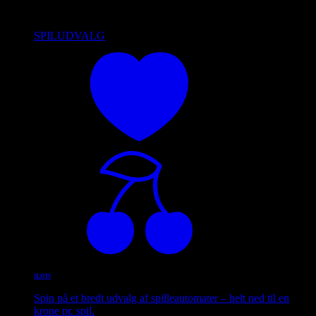
SPILUDVALG
SLOTS
Spin på et bredt udvalg af spilleautomater – helt ned til en
krone pr. spil.