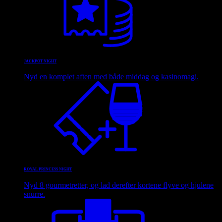
JACKPOT NIGHT
Nyd en komplet aften med både middag og kasinomagi.
ROYAL PRINCESS NIGHT
Nyd 8 gourmetretter, og lad derefter kortene flyve og hjulene
snurre.