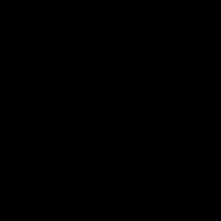
Poker
Blackjack
Events