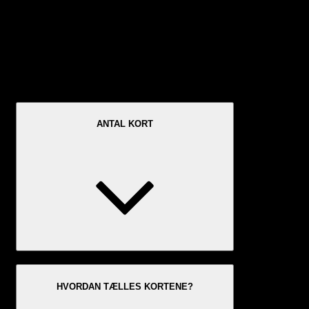
ANTAL KORT
Punto banco er et kortspil, der spilles med 6 sæt à 52 kort.
HVORDAN TÆLLES KORTENE?