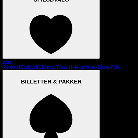
Slots
Roulette
Blackjack
Ultimate Texas Hold'em
Punto Banco
Poker
BILLETTER & PAKKER