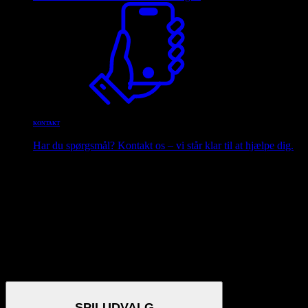
KONTAKT
Har du spørgsmål? Kontakt os – vi står klar til at hjælpe dig.
SPILUDVALG