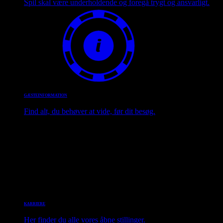
Spil skal være underholdende og foregå trygt og ansvarligt.
GÆSTEINFORMATION
Find alt, du behøver at vide, før dit besøg.
KARRIERE
Her finder du alle vores åbne stillinger.