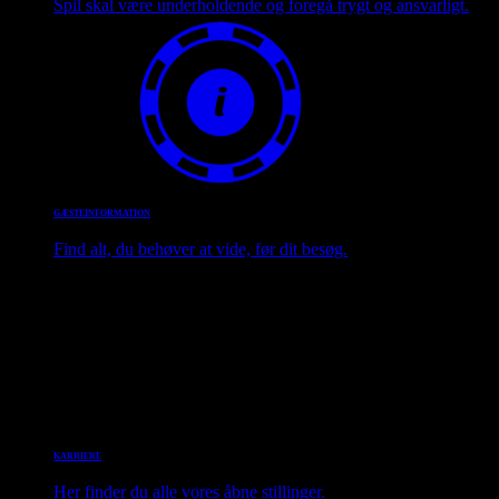
Spil skal være underholdende og foregå trygt og ansvarligt.
GÆSTEINFORMATION
Find alt, du behøver at vide, før dit besøg.
KARRIERE
Her finder du alle vores åbne stillinger.