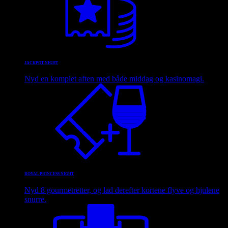
JACKPOT NIGHT
Nyd en komplet aften med både middag og kasinomagi.
ROYAL PRINCESS NIGHT
Nyd 8 gourmetretter, og lad derefter kortene flyve og hjulene
snurre.