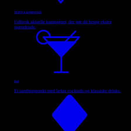
TILBUD & KAMPAGNER
Udforsk aktuelle kampagner, der gør dit besøg ekstra
spændende.
BAR
Et samlingspunkt med lækre cocktails og klassiske drinks.