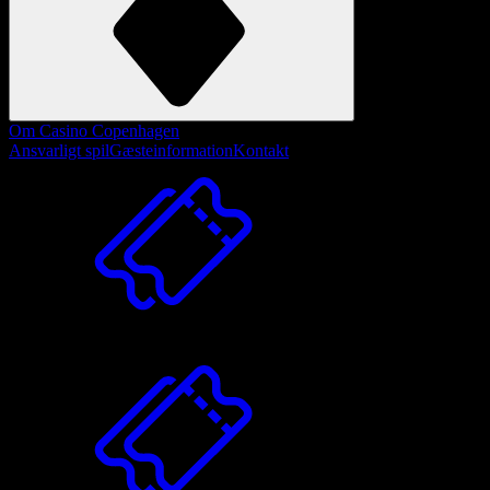
Om Casino Copenhagen
Ansvarligt spil
Gæsteinformation
Kontakt