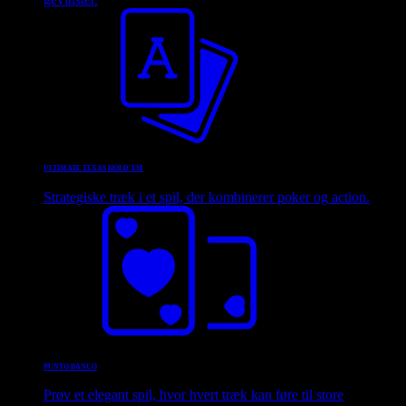
ULTIMATE TEXAS HOLD’EM
Strategiske træk i et spil, der kombinerer poker og action.
PUNTO BANCO
Prøv et elegant spil, hvor hvert træk kan føre til store