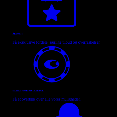
ÅRSKORT
Få eksklusive fordele, særlige tilbud og overraskelser.
SE ALLE VORES MULIGHEDER
Få et overblik over alle vores muligheder.