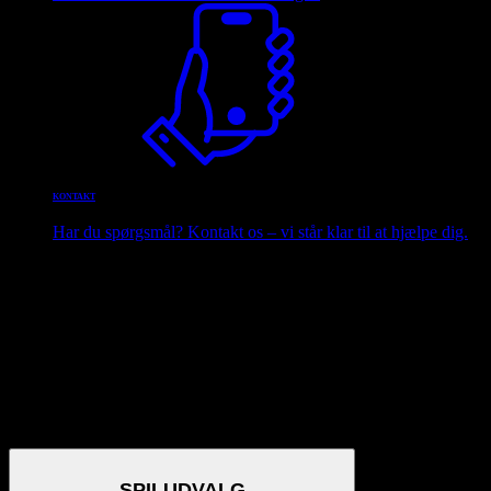
KONTAKT
Har du spørgsmål? Kontakt os – vi står klar til at hjælpe dig.
SPILUDVALG