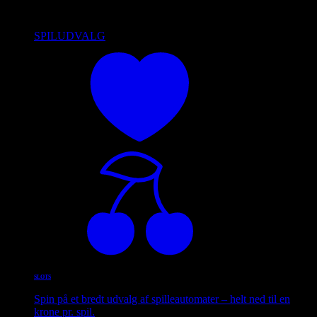
SPILUDVALG
SLOTS
Spin på et bredt udvalg af spilleautomater – helt ned til en
krone pr. spil.