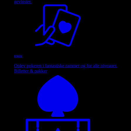
gevinster.
POKER
Oplev pokeren i fantastiske rammer og for alle niveauer.
Billetter & pakker