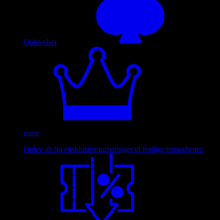
Oplevelser
EVENTS
Oplev alt fra eksklusive turneringer til festlige temaaftener.