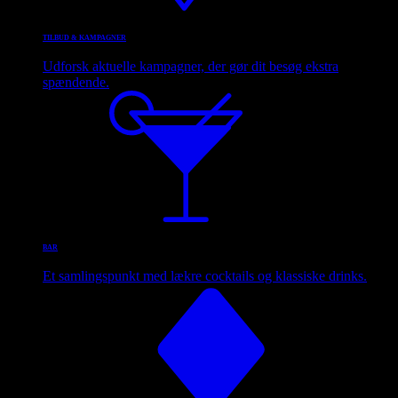
TILBUD & KAMPAGNER
Udforsk aktuelle kampagner, der gør dit besøg ekstra
spændende.
BAR
Et samlingspunkt med lækre cocktails og klassiske drinks.