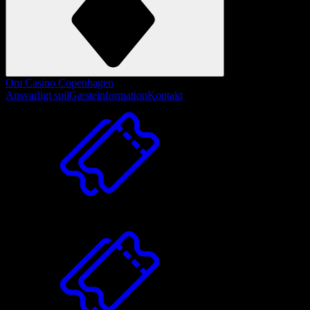
Om Casino Copenhagen
Ansvarligt spil
Gæsteinformation
Kontakt