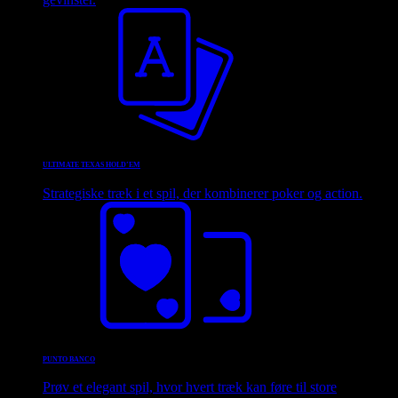
ULTIMATE TEXAS HOLD’EM
Strategiske træk i et spil, der kombinerer poker og action.
PUNTO BANCO
Prøv et elegant spil, hvor hvert træk kan føre til store