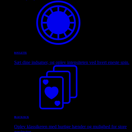
ROULETTE
Sæt dine indsatser, og oplev intensiteten ved hvert eneste spin.
BLACKJACK
Oplev klassikeren med hurtige hænder og mulighed for store
gevinster.