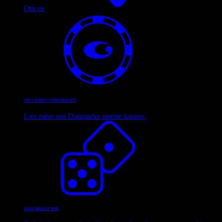
Om os
OM CASINO COPENHAGEN
Lær mere om Danmarks største kasino.
ANSVARLIGT SPIL