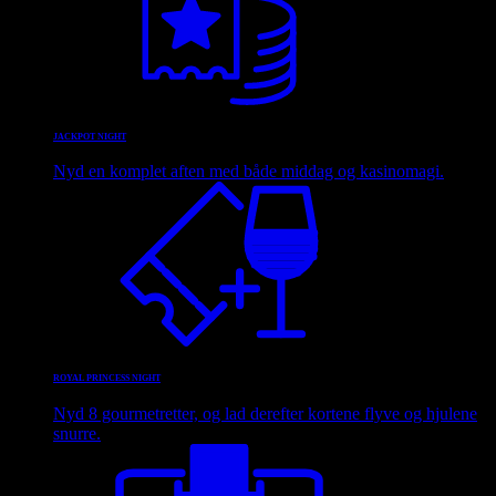
JACKPOT NIGHT
Nyd en komplet aften med både middag og kasinomagi.
ROYAL PRINCESS NIGHT
Nyd 8 gourmetretter, og lad derefter kortene flyve og hjulene
snurre.