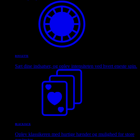
ROULETTE
Sæt dine indsatser, og oplev intensiteten ved hvert eneste spin.
BLACKJACK
Oplev klassikeren med hurtige hænder og mulighed for store
gevinster.