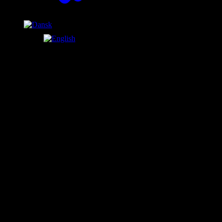
Ja, du kan spille flere dage – eksempelvis Dag 1A, 1B og 1C. Hvis
du går videre fra flere dage, bliver det med den bedste stack til Dag
2.
Amager Boulevard 70
2300 København S
CVR. nr. 15751274
Søndag - torsdag: 14.00 - 04.00
Fredag - lørdag: 14.00 - 05.00