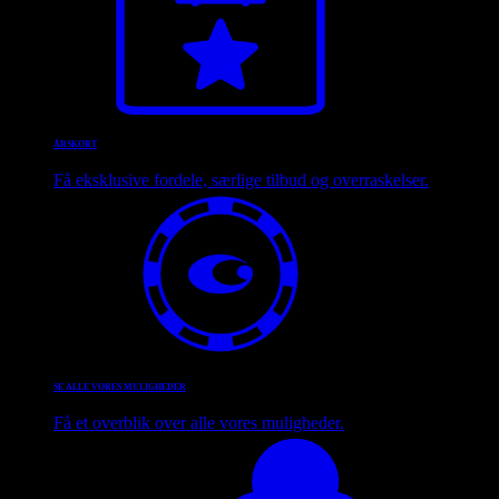
ÅRSKORT
Få eksklusive fordele, særlige tilbud og overraskelser.
SE ALLE VORES MULIGHEDER
Få et overblik over alle vores muligheder.