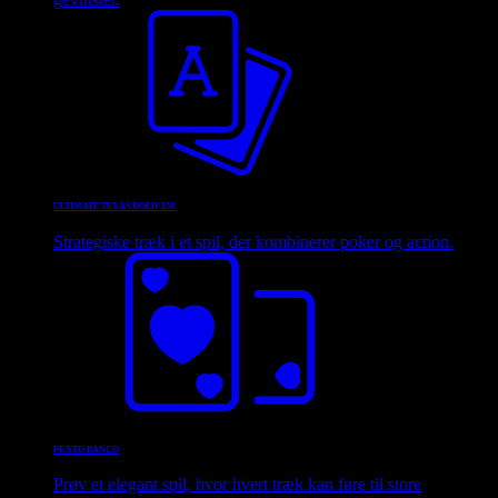
ULTIMATE TEXAS HOLD’EM
Strategiske træk i et spil, der kombinerer poker og action.
PUNTO BANCO
Prøv et elegant spil, hvor hvert træk kan føre til store