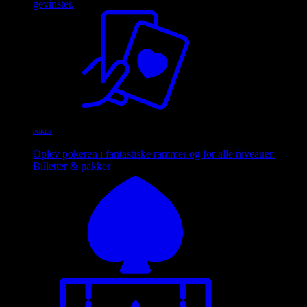
gevinster.
POKER
Oplev pokeren i fantastiske rammer og for alle niveauer.
Billetter & pakker