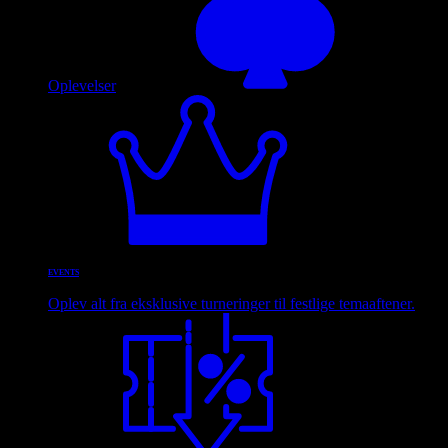
Oplevelser
EVENTS
Oplev alt fra eksklusive turneringer til festlige temaaftener.