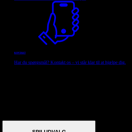
KONTAKT
Har du spørgsmål? Kontakt os – vi står klar til at hjælpe dig.
SPILUDVALG