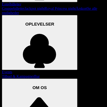
Entrébilletter
Gruppebilletter
Jackpot night
Royal Princess night
Årskort
Se alle
muligheder
OPLEVELSER
Events
Tilbud & Kampagner
Bar
OM OS