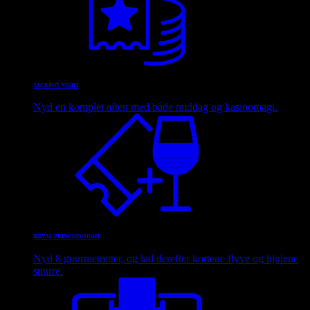
JACKPOT NIGHT
Nyd en komplet aften med både middag og kasinomagi.
ROYAL PRINCESS NIGHT
Nyd 8 gourmetretter, og lad derefter kortene flyve og hjulene
snurre.