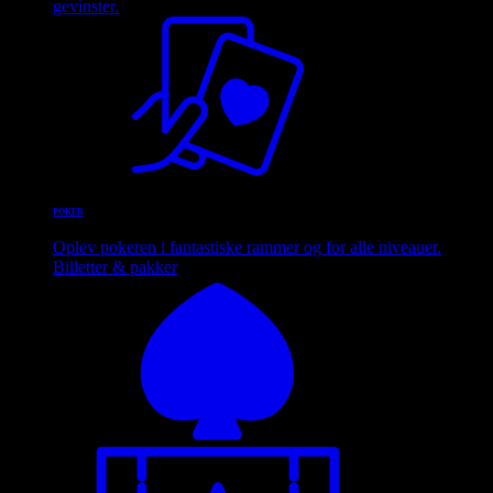
gevinster.
POKER
Oplev pokeren i fantastiske rammer og for alle niveauer.
Billetter & pakker