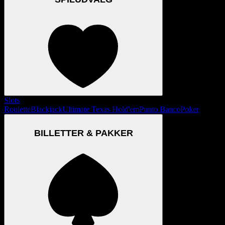
Slots
Roulette
Blackjack
Ultimate Texas Hold'em
Punto Banco
Poker
BILLETTER & PAKKER