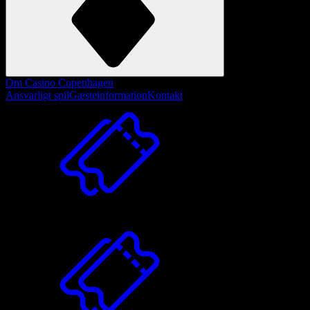
Om Casino Copenhagen
Ansvarligt spil
Gæsteinformation
Kontakt