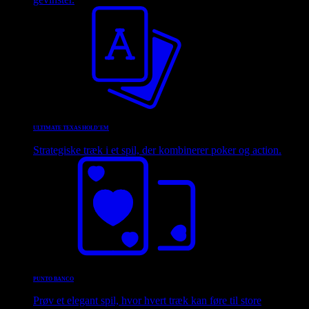
ULTIMATE TEXAS HOLD’EM
Strategiske træk i et spil, der kombinerer poker og action.
PUNTO BANCO
Prøv et elegant spil, hvor hvert træk kan føre til store