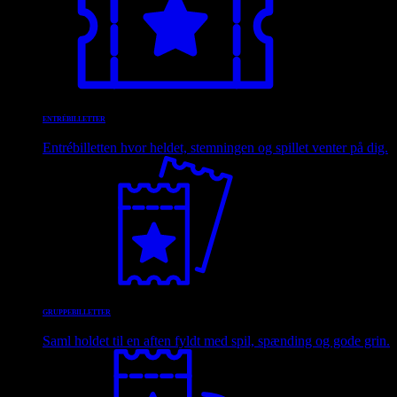
ENTRÉBILLETTER
Entrébilletten hvor heldet, stemningen og spillet venter på dig.
GRUPPEBILLETTER
Saml holdet til en aften fyldt med spil, spænding og gode grin.