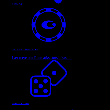
Om os
OM CASINO COPENHAGEN
Lær mere om Danmarks største kasino.
ANSVARLIGT SPIL