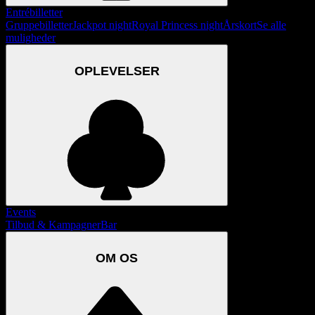
Entrébilletter
Gruppebilletter
Jackpot night
Royal Princess night
Årskort
Se alle
muligheder
OPLEVELSER
Events
Tilbud & Kampagner
Bar
OM OS