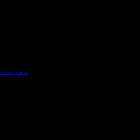
rt eneste spin.