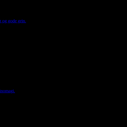
g og gode grin.
inomagi.