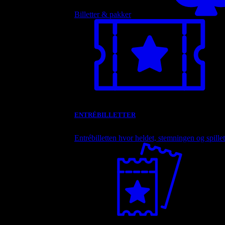
Billetter & pakker
ENTRÉBILLETTER
Entrébilletten hvor heldet, stemningen og spillet