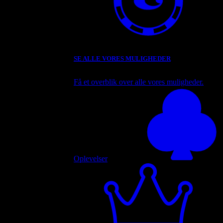
SE ALLE VORES MULIGHEDER
Få et overblik over alle vores muligheder.
Oplevelser