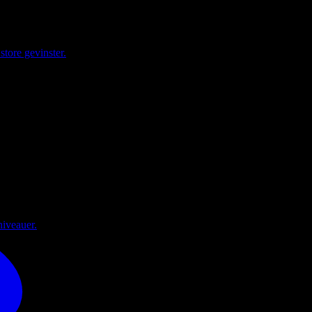
 store gevinster.
niveauer.