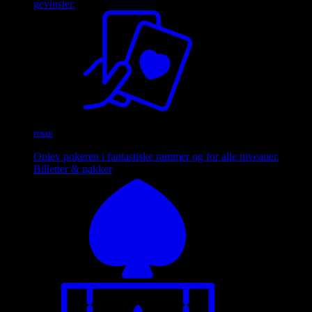
gevinster.
POKER
Oplev pokeren i fantastiske rammer og for alle niveauer.
Billetter & pakker