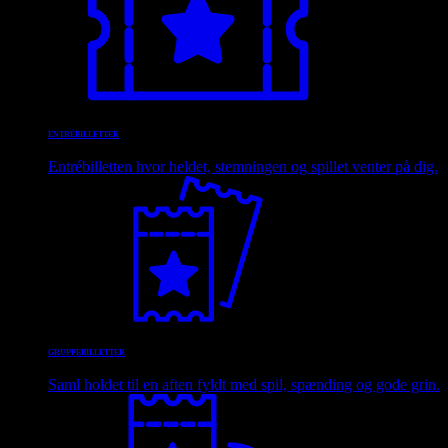
ENTRÉBILLETTER
Entrébilletten hvor heldet, stemningen og spillet venter på dig.
GRUPPEBILLETTER
Saml holdet til en aften fyldt med spil, spænding og gode grin.