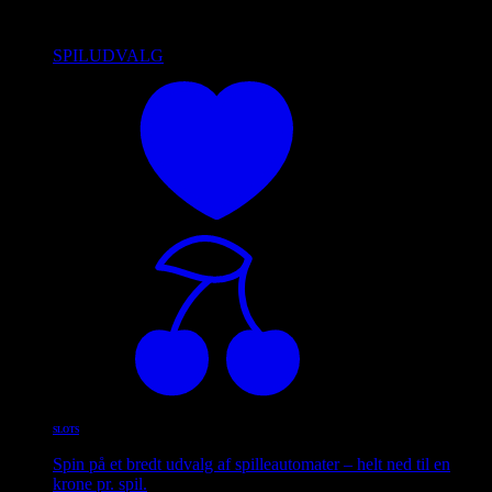
SPILUDVALG
SLOTS
Spin på et bredt udvalg af spilleautomater – helt ned til en
krone pr. spil.