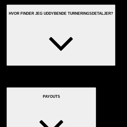
PokerLens åbner for registrering 3 timer før start.
HVOR FINDER JEG UDDYBENDE TURNERINGSDETALJER?
Specifikke turneringsdetaljer finder du i tilmeldingsmodulet
under de individuelle turneringer (detaljer). Startstack, struktur,
levellængde, late reg., hvor langt spilles der ned, fee og
spilleafgift – m.m.
PAYOUTS