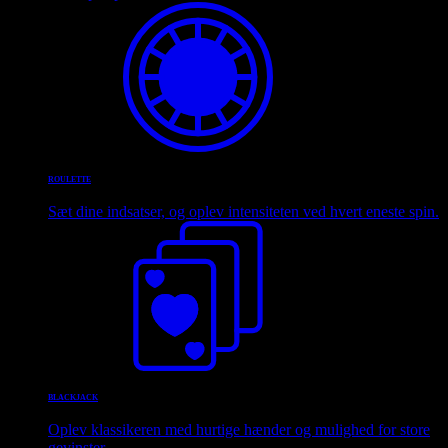
ROULETTE
Sæt dine indsatser, og oplev intensiteten ved hvert eneste spin.
BLACKJACK
Oplev klassikeren med hurtige hænder og mulighed for store
gevinster.