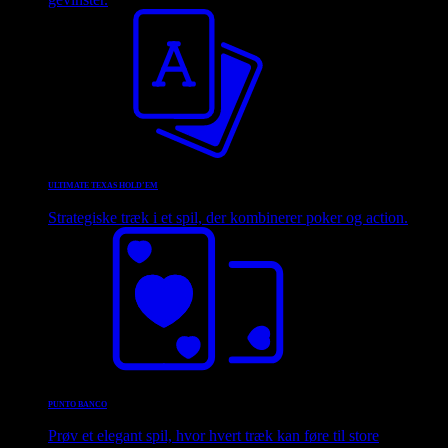
ULTIMATE TEXAS HOLD’EM
Strategiske træk i et spil, der kombinerer poker og action.
PUNTO BANCO
Prøv et elegant spil, hvor hvert træk kan føre til store