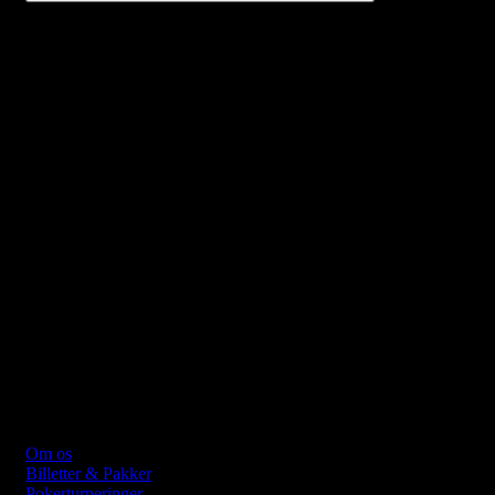
Laveste slut-level på Dag 1, bliver start-level på Dag 2.
Muligvis rulles der yderligere ét level tilbage.
Amager Boulevard 70
2300 København S
CVR. nr. 15751274
Søndag - torsdag: 14.00 - 04.00
Fredag - lørdag: 14.00 - 05.00
Om os
Billetter & Pakker
Pokerturneringer