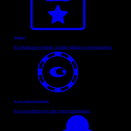
ÅRSKORT
Få eksklusive fordele, særlige tilbud og overraskelser.
SE ALLE VORES MULIGHEDER
Få et overblik over alle vores muligheder.