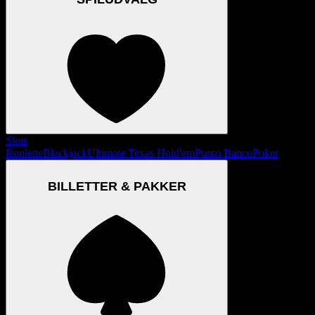
Slots
Roulette
Blackjack
Ultimate Texas Hold'em
Punto Banco
Poker
BILLETTER & PAKKER