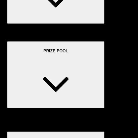
I alle sideturneringer udbetales tæt på 14% af turneringens reelle
antal spillere (uden re-entries). Main event udbetales alle spillere
fra Dag 2.
PRIZE POOL
Den samlede præmiesum deles i to, hvoraf den ene halvdel er
allokeret til en almindelig progressiv præmiestruktur (min. cash
6.000). Den anden halvdel allokeres til bounties, hvoraf laveste
bounty-niveau er 4.000 kr.