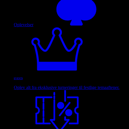
Oplevelser
EVENTS
Oplev alt fra eksklusive turneringer til festlige temaaftener.