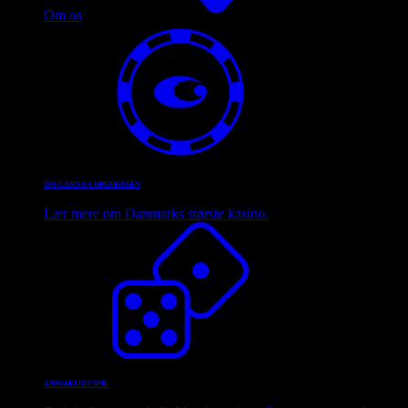
Om os
OM CASINO COPENHAGEN
Lær mere om Danmarks største kasino.
ANSVARLIGT SPIL