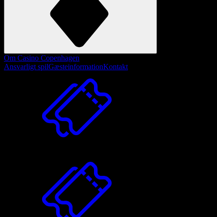
Om Casino Copenhagen
Ansvarligt spil
Gæsteinformation
Kontakt