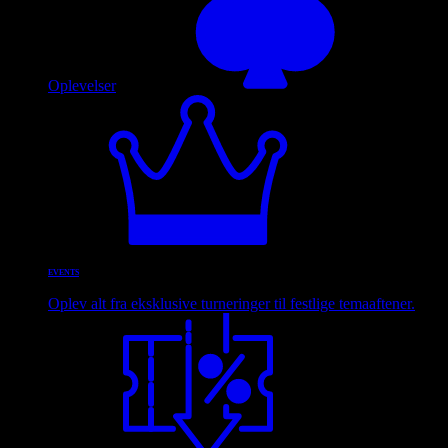
Oplevelser
EVENTS
Oplev alt fra eksklusive turneringer til festlige temaaftener.