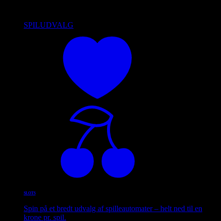
SPILUDVALG
SLOTS
Spin på et bredt udvalg af spilleautomater – helt ned til en
krone pr. spil.