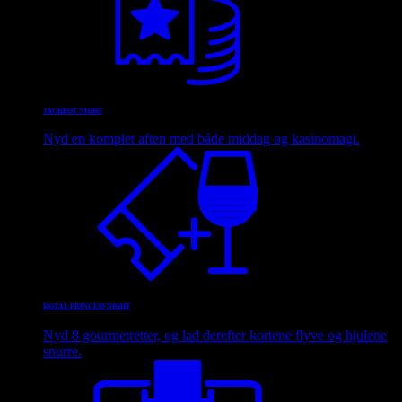
JACKPOT NIGHT
Nyd en komplet aften med både middag og kasinomagi.
ROYAL PRINCESS NIGHT
Nyd 8 gourmetretter, og lad derefter kortene flyve og hjulene
snurre.