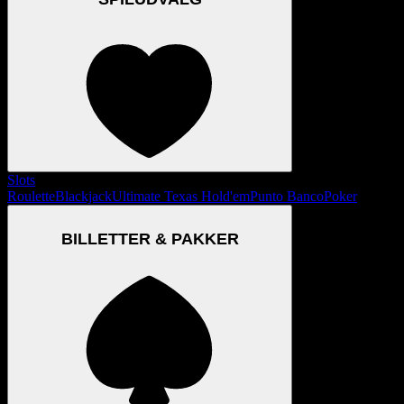
Slots
Roulette
Blackjack
Ultimate Texas Hold'em
Punto Banco
Poker
BILLETTER & PAKKER