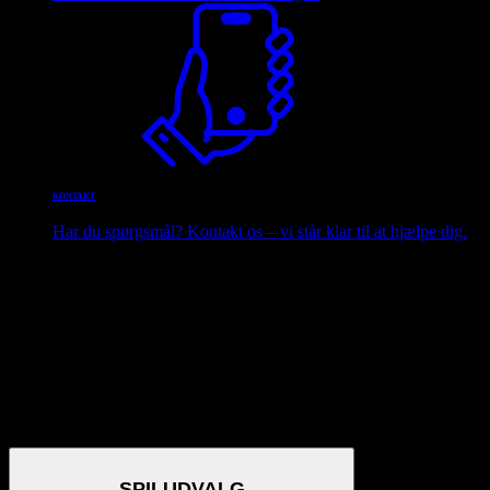
KONTAKT
Har du spørgsmål? Kontakt os – vi står klar til at hjælpe dig.
SPILUDVALG