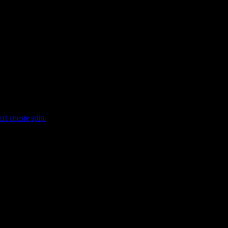
rt eneste spin.