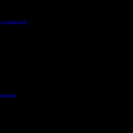
g og gode grin.
inomagi.