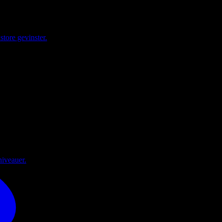
 store gevinster.
niveauer.