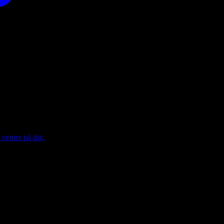
 venter på dig.