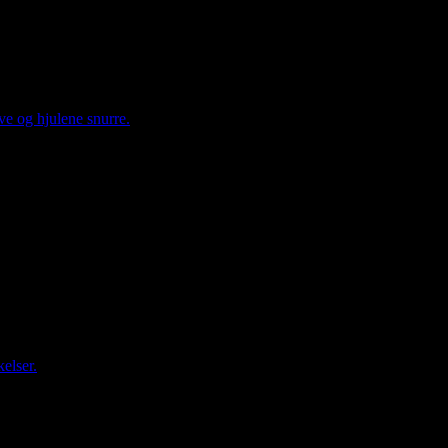
ve og hjulene snurre.
kelser.